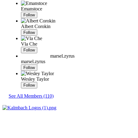
Emanstoce
Follow
Albert Corokin
Follow
Vla Che
Follow
marsel.zyrus
marsel.zyrus
Follow
Wesley Taylor
Follow
See All Members (110)